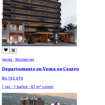
Venta
·
Monterrey
Departamento en Venta en Centro
$4,743,979
1
rec ·
1
baños ·
61
m² constr