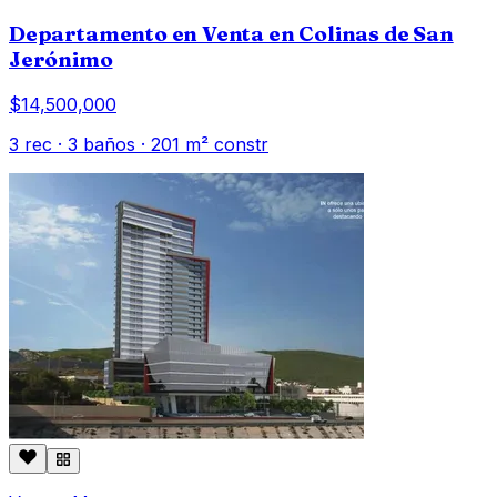
Departamento en Venta en Colinas de San
Jerónimo
$14,500,000
3
rec ·
3
baños ·
201
m² constr