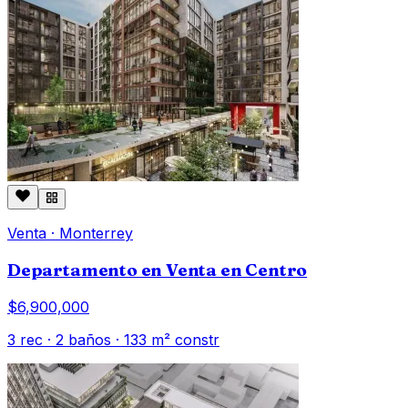
Venta
·
Monterrey
Departamento en Venta en Centro
$6,900,000
3
rec ·
2
baños ·
133
m² constr