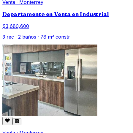
Venta
·
Monterrey
Departamento en Venta en Industrial
$3,680,600
3
rec ·
2
baños ·
78
m² constr
Venta
·
Monterrey