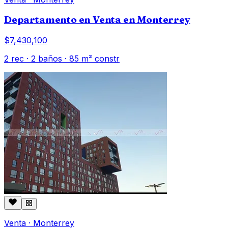
Departamento en Venta en Monterrey
$7,430,100
2
rec ·
2
baños ·
85
m² constr
Venta
·
Monterrey