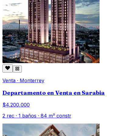
Venta
·
Monterrey
Departamento en Venta en Sarabia
$4,200,000
2
rec ·
1
baños ·
84
m² constr