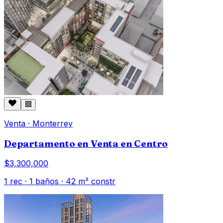
Venta
·
Monterrey
Departamento en Venta en Centro
$3,300,000
1
rec ·
1
baños ·
42
m² constr