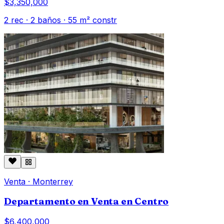
$3,350,000
2
rec ·
2
baños ·
55
m² constr
Venta
·
Monterrey
Departamento en Venta en Centro
$6,400,000