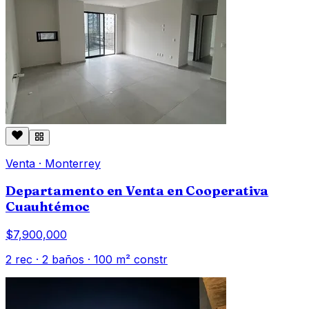
Venta
·
Monterrey
Departamento en Venta en Cooperativa
Cuauhtémoc
$7,900,000
2
rec ·
2
baños ·
100
m² constr