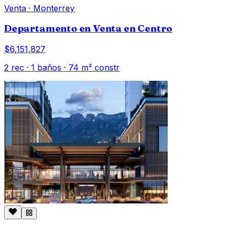
Venta
·
Monterrey
Departamento en Venta en Centro
$6,151,827
2
rec ·
1
baños ·
74
m² constr