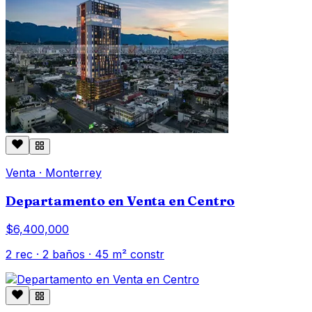
Venta
·
Monterrey
Departamento en Venta en Centro
$6,400,000
2
rec ·
2
baños ·
45
m² constr