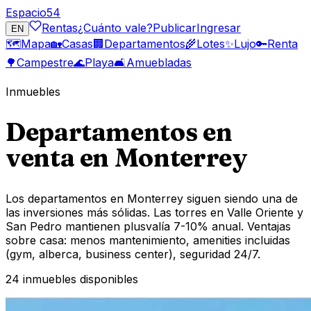
Espacio
54
Rentas
¿Cuánto vale?
Publicar
Ingresar
EN
🗺️
Mapa
🏡
Casas
🏢
Departamentos
🌾
Lotes
✨
Lujo
🔑
Renta
🌳
Campestre
🌊
Playa
🛋️
Amuebladas
Inmuebles
Departamentos en
venta en Monterrey
Los departamentos en Monterrey siguen siendo una de
las inversiones más sólidas. Las torres en Valle Oriente y
San Pedro mantienen plusvalía 7-10% anual. Ventajas
sobre casa: menos mantenimiento, amenities incluidas
(gym, alberca, business center), seguridad 24/7.
24
inmuebles disponibles