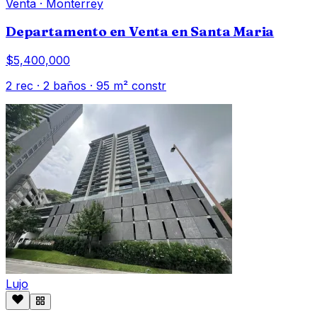
Venta
·
Monterrey
Departamento en Venta en Santa Maria
$5,400,000
2
rec ·
2
baños ·
95
m² constr
Lujo