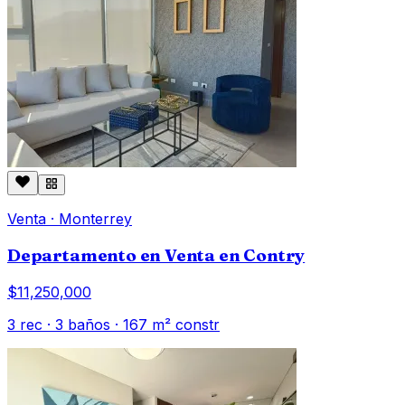
Venta
·
Monterrey
Departamento en Venta en Contry
$11,250,000
3
rec ·
3
baños ·
167
m² constr