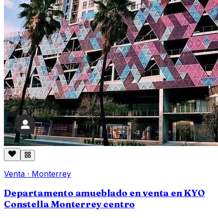
Venta
·
Monterrey
Departamento amueblado en venta en KYO
Constella Monterrey centro