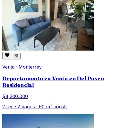
Venta
·
Monterrey
Departamento en Venta en Del Paseo
Residencial
$8,200,000
2
rec ·
2
baños ·
90
m² constr