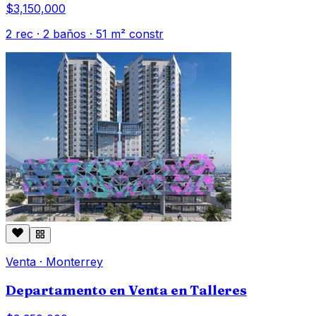
$3,150,000
2
rec ·
2
baños ·
51
m² constr
Venta
·
Monterrey
Departamento en Venta en Talleres