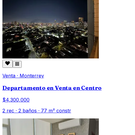
Venta
·
Monterrey
Departamento en Venta en Centro
$4,300,000
2
rec ·
2
baños ·
77
m² constr