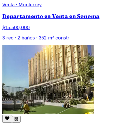
Venta
·
Monterrey
Departamento en Venta en Sonoma
$15,500,000
3
rec ·
2
baños ·
352
m² constr