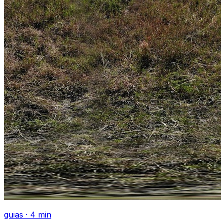
guias
·
4
min