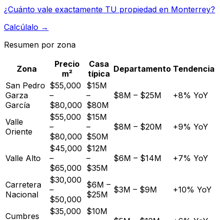
¿Cuánto vale exactamente TU propiedad en
Monterrey
?
Calcúlalo →
Resumen por zona
Precio
Casa
Zona
Departamento
Tendencia
m²
típica
San Pedro
$55,000
$15M
Garza
–
–
$8M – $25M
+8% YoY
García
$80,000
$80M
$55,000
$15M
Valle
–
–
$8M – $20M
+9% YoY
Oriente
$80,000
$50M
$45,000
$12M
Valle Alto
–
–
$6M – $14M
+7% YoY
$65,000
$35M
$30,000
Carretera
$6M –
–
$3M – $9M
+10% YoY
Nacional
$25M
$50,000
$35,000
$10M
Cumbres