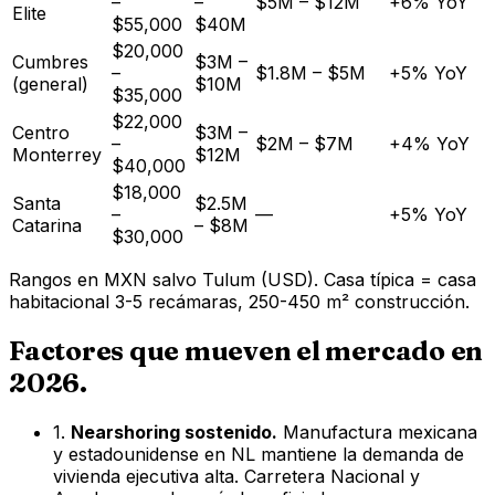
–
–
$5M – $12M
+6% YoY
Elite
$55,000
$40M
$20,000
Cumbres
$3M –
–
$1.8M – $5M
+5% YoY
(general)
$10M
$35,000
$22,000
Centro
$3M –
–
$2M – $7M
+4% YoY
Monterrey
$12M
$40,000
$18,000
Santa
$2.5M
–
—
+5% YoY
Catarina
– $8M
$30,000
Rangos en MXN salvo Tulum (USD). Casa típica = casa
habitacional 3-5 recámaras, 250-450 m² construcción.
Factores que mueven el mercado en
2026.
1.
Nearshoring sostenido.
Manufactura mexicana
y estadounidense en NL mantiene la demanda de
vivienda ejecutiva alta. Carretera Nacional y