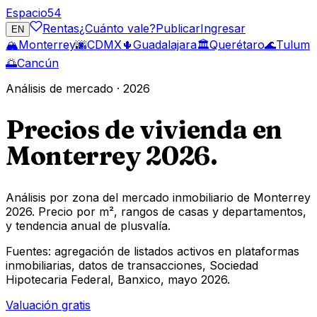
Espacio
54
Rentas
¿Cuánto vale?
Publicar
Ingresar
EN
🏔️
Monterrey
🌆
CDMX
🌵
Guadalajara
🏛️
Querétaro
🌊
Tulum
🌅
Cancún
Análisis de mercado · 2026
Precios de vivienda en
Monterrey
2026.
Análisis por zona del mercado inmobiliario de Monterrey
2026. Precio por m², rangos de casas y departamentos,
y tendencia anual de plusvalía.
Fuentes: agregación de listados activos en plataformas
inmobiliarias, datos de transacciones, Sociedad
Hipotecaria Federal, Banxico, mayo 2026.
Valuación gratis