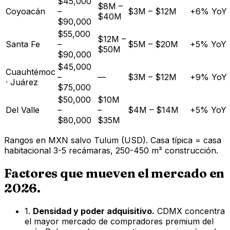
$45,000
$8M –
Coyoacán
–
$3M – $12M
+6% YoY
$40M
$90,000
$55,000
$12M –
Santa Fe
–
$5M – $20M
+5% YoY
$50M
$90,000
$45,000
Cuauhtémoc
–
—
$3M – $12M
+9% YoY
· Juárez
$75,000
$50,000
$10M
Del Valle
–
–
$4M – $14M
+5% YoY
$80,000
$35M
Rangos en MXN salvo Tulum (USD). Casa típica = casa
habitacional 3-5 recámaras, 250-450 m² construcción.
Factores que mueven el mercado en
2026.
1.
Densidad y poder adquisitivo.
CDMX concentra
el mayor mercado de compradores premium del