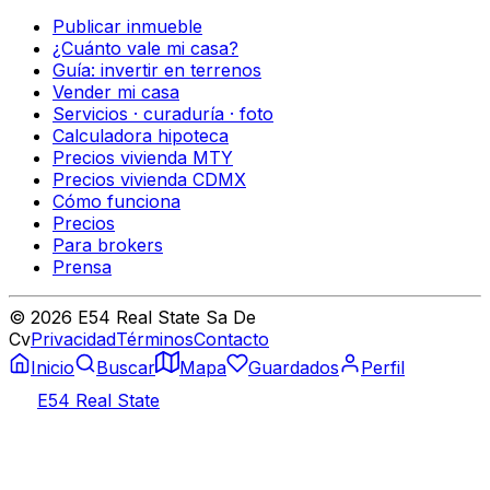
Publicar inmueble
¿Cuánto vale mi casa?
Guía: invertir en terrenos
Vender mi casa
Servicios · curaduría · foto
Calculadora hipoteca
Precios vivienda MTY
Precios vivienda CDMX
Cómo funciona
Precios
Para brokers
Prensa
©
2026
E54 Real State Sa De
Cv
Privacidad
Términos
Contacto
Inicio
Buscar
Mapa
Guardados
Perfil
E54 Real State