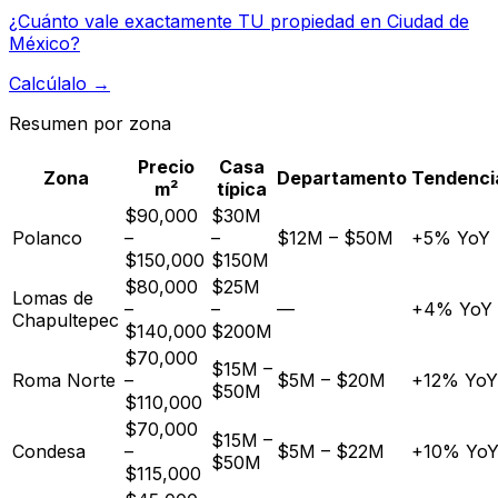
¿Cuánto vale exactamente TU propiedad en
Ciudad de
México
?
Calcúlalo →
Resumen por zona
Precio
Casa
Zona
Departamento
Tendenci
m²
típica
$90,000
$30M
Polanco
–
–
$12M – $50M
+5% YoY
$150,000
$150M
$80,000
$25M
Lomas de
–
–
—
+4% YoY
Chapultepec
$140,000
$200M
$70,000
$15M –
Roma Norte
–
$5M – $20M
+12% YoY
$50M
$110,000
$70,000
$15M –
Condesa
–
$5M – $22M
+10% Yo
$50M
$115,000