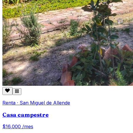
Renta
·
San Miguel de Allende
Casa campestre
$16,000
/mes