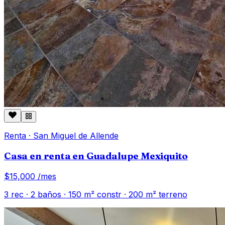
Renta
·
San Miguel de Allende
Casa en renta en Guadalupe Mexiquito
$15,000
/mes
3
rec ·
2
baños ·
150
m² constr
· 200 m² terreno