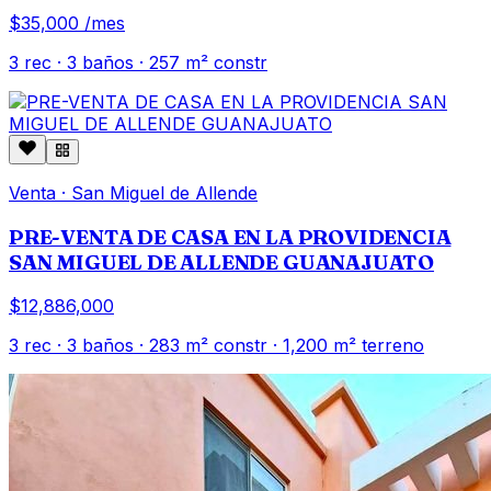
$35,000
/mes
3
rec ·
3
baños ·
257
m² constr
Venta
·
San Miguel de Allende
PRE-VENTA DE CASA EN LA PROVIDENCIA
SAN MIGUEL DE ALLENDE GUANAJUATO
$12,886,000
3
rec ·
3
baños ·
283
m² constr
· 1,200 m² terreno