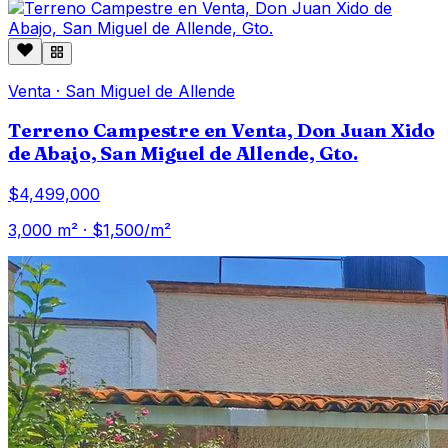
Venta
·
San Miguel de Allende
Terreno Campestre en Venta, Don Juan Xido
de Abajo, San Miguel de Allende, Gto.
$4,499,000
3,000
m² · $
1,500
/m²