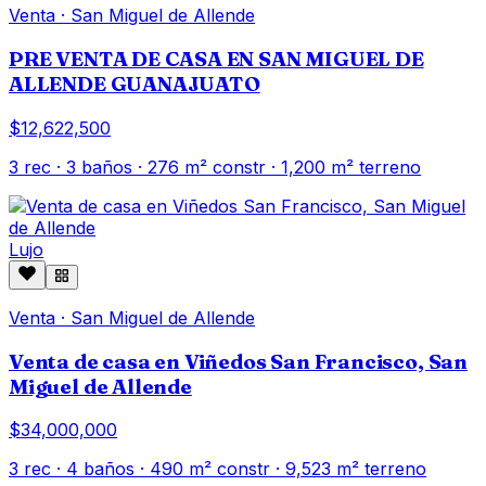
Venta
·
San Miguel de Allende
PRE VENTA DE CASA EN SAN MIGUEL DE
ALLENDE GUANAJUATO
$12,622,500
3
rec ·
3
baños ·
276
m² constr
· 1,200 m² terreno
Lujo
Venta
·
San Miguel de Allende
Venta de casa en Viñedos San Francisco, San
Miguel de Allende
$34,000,000
3
rec ·
4
baños ·
490
m² constr
· 9,523 m² terreno