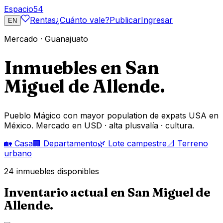
Espacio
54
Rentas
¿Cuánto vale?
Publicar
Ingresar
EN
Mercado ·
Guanajuato
Inmuebles en
San
Miguel de Allende
.
Pueblo Mágico con mayor population de expats USA en
México. Mercado en USD · alta plusvalía · cultura.
🏡
Casa
🏢
Departamento
🌿
Lote campestre
📐
Terreno
urbano
24
inmuebles disponibles
Inventario actual en
San Miguel de
Allende
.