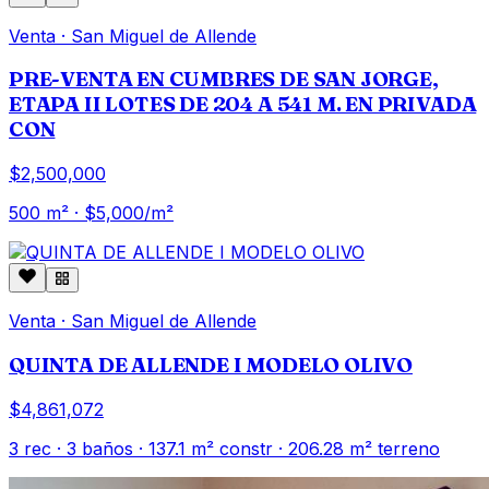
Venta
·
San Miguel de Allende
PRE-VENTA EN CUMBRES DE SAN JORGE,
ETAPA II LOTES DE 204 A 541 M. EN PRIVADA
CON
$2,500,000
500
m² · $
5,000
/m²
Venta
·
San Miguel de Allende
QUINTA DE ALLENDE I MODELO OLIVO
$4,861,072
3
rec ·
3
baños ·
137.1
m² constr
· 206.28 m² terreno