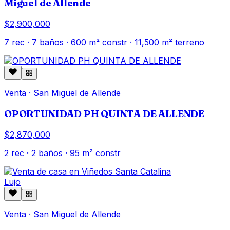
Miguel de Allende
$2,900,000
7
rec ·
7
baños ·
600
m² constr
· 11,500 m² terreno
Venta
·
San Miguel de Allende
OPORTUNIDAD PH QUINTA DE ALLENDE
$2,870,000
2
rec ·
2
baños ·
95
m² constr
Lujo
Venta
·
San Miguel de Allende