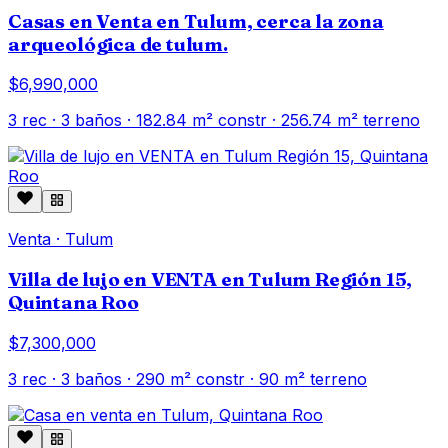
Casas en Venta en Tulum, cerca la zona
arqueológica de tulum.
$6,990,000
3
rec ·
3
baños ·
182.84
m² constr
· 256.74 m² terreno
Venta
·
Tulum
Villa de lujo en VENTA en Tulum Región 15,
Quintana Roo
$7,300,000
3
rec ·
3
baños ·
290
m² constr
· 90 m² terreno