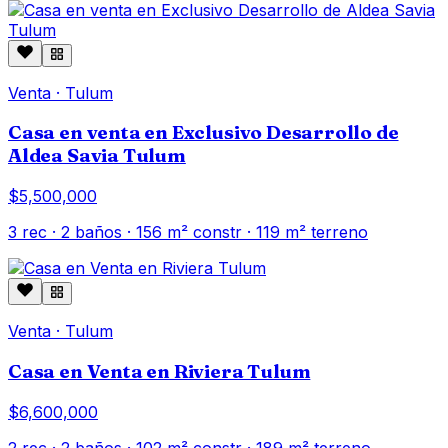
Venta
·
Tulum
Casa en venta en Exclusivo Desarrollo de
Aldea Savia Tulum
$5,500,000
3
rec ·
2
baños ·
156
m² constr
· 119 m² terreno
Venta
·
Tulum
Casa en Venta en Riviera Tulum
$6,600,000
2
rec ·
2
baños ·
102
m² constr
· 189 m² terreno