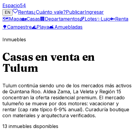
Espacio
54
Rentas
¿Cuánto vale?
Publicar
Ingresar
EN
🗺️
Mapa
🏡
Casas
🏢
Departamentos
🌾
Lotes
✨
Lujo
🔑
Renta
🌳
Campestre
🌊
Playa
🛋️
Amuebladas
Inmuebles
Casas en venta en
Tulum
Tulum continúa siendo uno de los mercados más activos
de Quintana Roo. Aldea Zama, La Veleta y Región 15
concentran la oferta residencial premium. El mercado
tulumeño se mueve por dos motores: vacacionar y
rentar (cap rate típico 6-9% anual). Curaduría boutique
con materiales y arquitectura verificados.
13
inmuebles disponibles