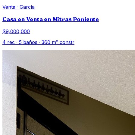
Venta
·
García
Casa en Venta en Mitras Poniente
$9,000,000
4
rec ·
5
baños ·
360
m² constr