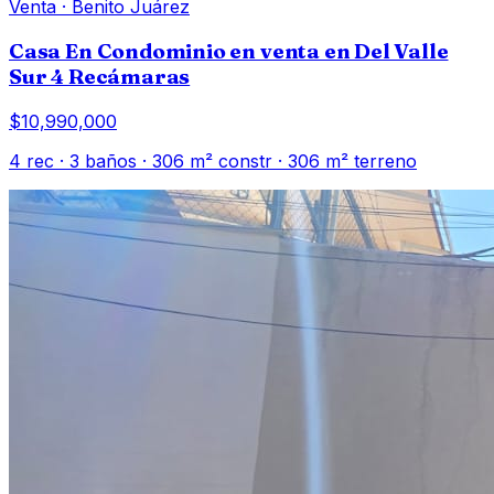
Venta
·
Benito Juárez
Casa En Condominio en venta en Del Valle
Sur 4 Recámaras
$10,990,000
4
rec ·
3
baños ·
306
m² constr
· 306 m² terreno