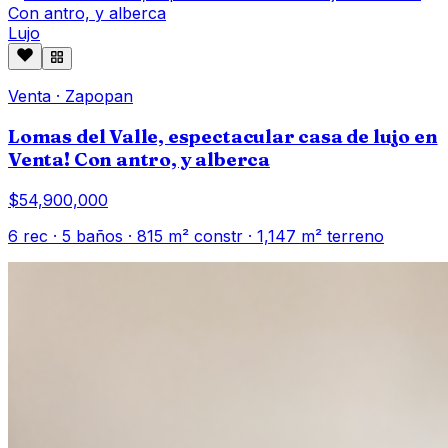
Lujo
Venta
·
Zapopan
Lomas del Valle, espectacular casa de lujo en
Venta! Con antro, y alberca
$54,900,000
6
rec ·
5
baños ·
815
m² constr
· 1,147 m² terreno