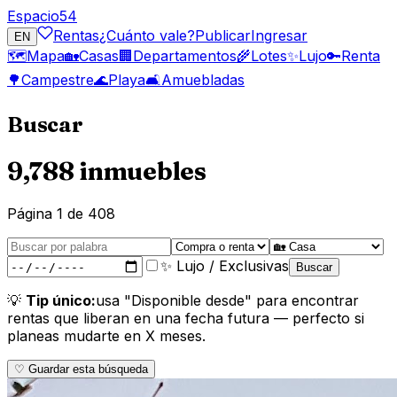
Espacio
54
Rentas
¿Cuánto vale?
Publicar
Ingresar
EN
🗺️
Mapa
🏡
Casas
🏢
Departamentos
🌾
Lotes
✨
Lujo
🔑
Renta
🌳
Campestre
🌊
Playa
🛋️
Amuebladas
Buscar
9,788 inmuebles
Página
1
de
408
✨ Lujo / Exclusivas
Buscar
💡
Tip único:
usa "Disponible desde" para encontrar
rentas que liberan en una fecha futura — perfecto si
planeas mudarte en X meses.
♡ Guardar esta búsqueda