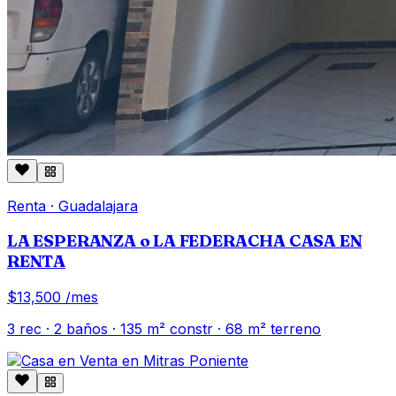
Renta
·
Guadalajara
LA ESPERANZA o LA FEDERACHA CASA EN
RENTA
$13,500
/mes
3
rec ·
2
baños ·
135
m² constr
· 68 m² terreno