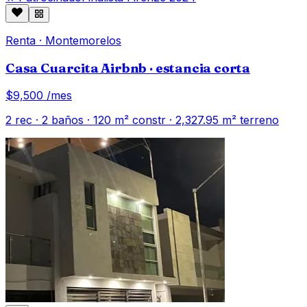
Renta
·
Montemorelos
Casa Cuarcita Airbnb · estancia corta
$9,500
/mes
2
rec ·
2
baños ·
120
m² constr
· 2,327.95 m² terreno