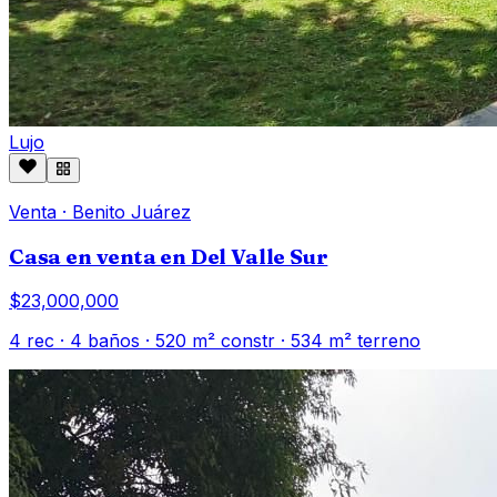
Lujo
Venta
·
Benito Juárez
Casa en venta en Del Valle Sur
$23,000,000
4
rec ·
4
baños ·
520
m² constr
· 534 m² terreno