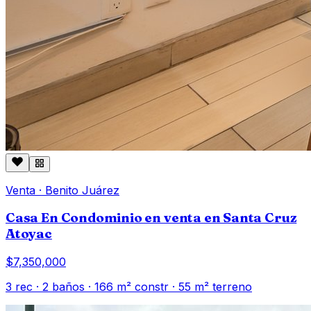
Venta
·
Benito Juárez
Casa En Condominio en venta en Santa Cruz
Atoyac
$7,350,000
3
rec ·
2
baños ·
166
m² constr
· 55 m² terreno