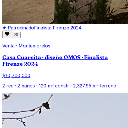
★ Patrocinado
Finalista Firenze 2024
Venta
·
Montemorelos
Casa Cuarcita · diseño OMOS · Finalista
Firenze 2024
$10,700,000
2
rec ·
2
baños ·
120
m² constr
· 2,327.95 m² terreno