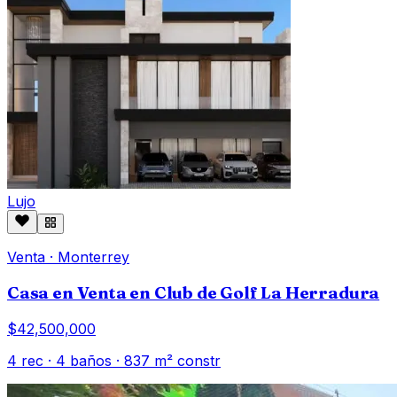
Lujo
Venta
·
Monterrey
Casa en Venta en Club de Golf La Herradura
$42,500,000
4
rec ·
4
baños ·
837
m² constr