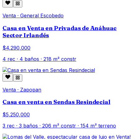
Venta
·
General Escobedo
Casa en Venta en Privadas de Anáhuac
Sector Irlandés
$4,290,000
4
rec ·
4
baños ·
218
m² constr
Venta
·
Zapopan
Casa en venta en Sendas Resindecial
$5,250,000
3
rec ·
3
baños ·
206
m² constr
· 154 m² terreno