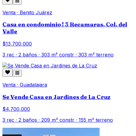
Venta
·
Benito Juárez
Casa en condominio ! 3 Recamaras. Col. del
Valle
$13,700,000
3
rec ·
2
baños ·
303
m² constr
· 303 m² terreno
Venta
·
Guadalajara
Se Vende Casa en Jardines de La Cruz
$4,700,000
3
rec ·
2
baños ·
209
m² constr
· 155 m² terreno