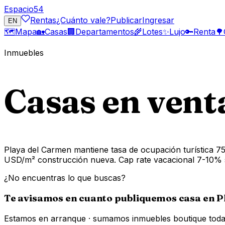
Espacio
54
Rentas
¿Cuánto vale?
Publicar
Ingresar
EN
🗺️
Mapa
🏡
Casas
🏢
Departamentos
🌾
Lotes
✨
Lujo
🔑
Renta
🌳
Inmuebles
Casas en vent
Playa del Carmen mantiene tasa de ocupación turística 7
USD/m² construcción nueva. Cap rate vacacional 7-10% 
¿No encuentras lo que buscas?
Te avisamos en cuanto publiquemos
casa
en P
Estamos en arranque · sumamos inmuebles boutique todas 