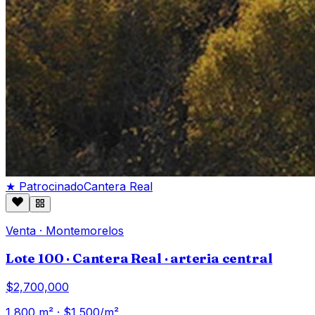
★ Patrocinado
Cantera Real
Venta
·
Montemorelos
Lote 100 · Cantera Real · arteria central
$2,700,000
1,800
m² · $
1,500
/m²