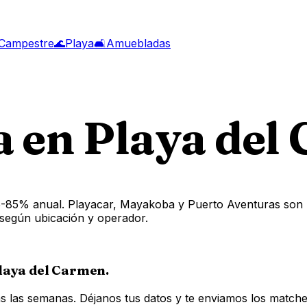
Campestre
🌊
Playa
🛋️
Amuebladas
a en Playa del
5-85% anual. Playacar, Mayakoba y Puerto Aventuras son l
según ubicación y operador.
laya del Carmen
.
las semanas. Déjanos tus datos y te enviamos los matches