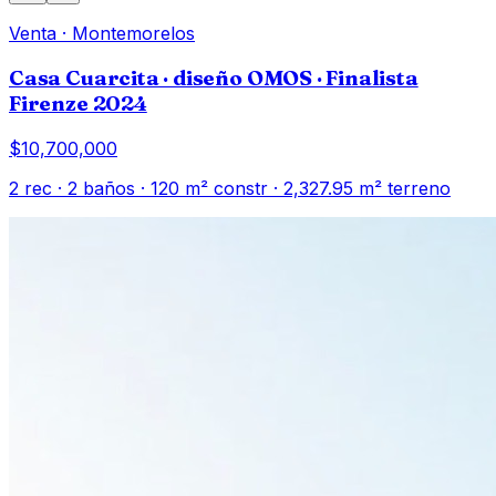
Venta
·
Montemorelos
Casa Cuarcita · diseño OMOS · Finalista
Firenze 2024
$10,700,000
2
rec ·
2
baños ·
120
m² constr
· 2,327.95 m² terreno