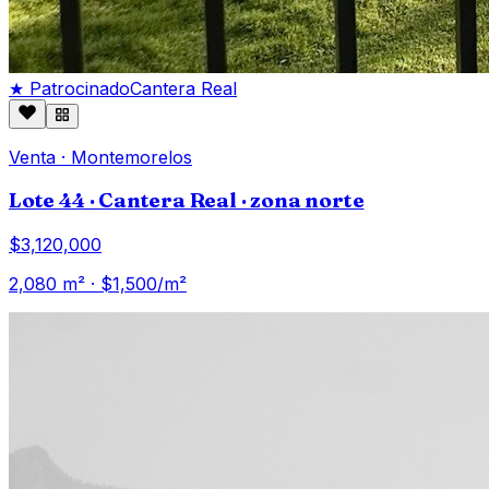
★ Patrocinado
Cantera Real
Venta
·
Montemorelos
Lote 44 · Cantera Real · zona norte
$3,120,000
2,080
m² · $
1,500
/m²