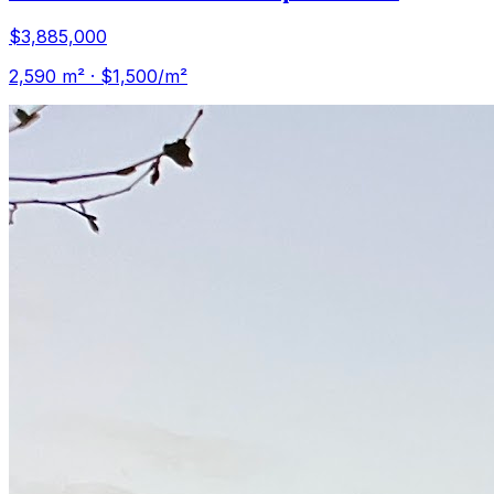
$3,885,000
2,590
m² · $
1,500
/m²