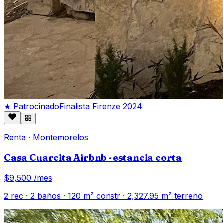
★ Patrocinado
Finalista Firenze 2024
Renta
·
Montemorelos
Casa Cuarcita Airbnb · estancia corta
$9,500
/mes
2
rec ·
2
baños ·
120
m² constr
· 2,327.95 m² terreno