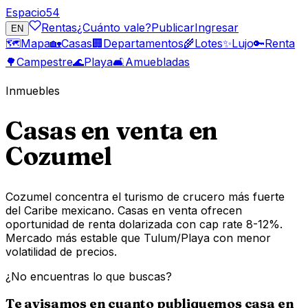
Espacio
54
Rentas
¿Cuánto vale?
Publicar
Ingresar
EN
🗺️
Mapa
🏡
Casas
🏢
Departamentos
🌾
Lotes
✨
Lujo
🔑
Renta
🌳
Campestre
🌊
Playa
🛋️
Amuebladas
Inmuebles
Casas en venta en
Cozumel
Cozumel concentra el turismo de crucero más fuerte
del Caribe mexicano. Casas en venta ofrecen
oportunidad de renta dolarizada con cap rate 8-12%.
Mercado más estable que Tulum/Playa con menor
volatilidad de precios.
¿No encuentras lo que buscas?
Te avisamos en cuanto publiquemos
casa
en