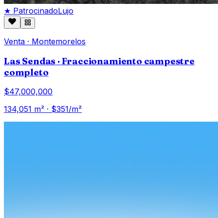
★ Patrocinado
Lujo
Venta
·
Montemorelos
Las Sendas · Fraccionamiento campestre
completo
$47,000,000
134,051
m² · $
351
/m²