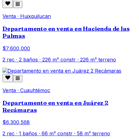
Venta
·
Huixquilucan
Departamento en venta en Hacienda de las
Palmas
$7,600,000
2
rec ·
2
baños ·
226
m² constr
· 226 m² terreno
Venta
·
Cuauhtémoc
Departamento en venta en Juárez 2
Recámaras
$6,300,568
2
rec ·
1
baños ·
66
m² constr
· 58 m² terreno