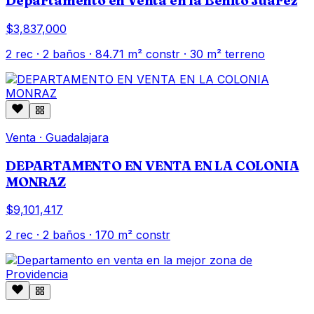
Departamento en Venta en la Benito Juárez
$3,837,000
2
rec ·
2
baños ·
84.71
m² constr
· 30 m² terreno
Venta
·
Guadalajara
DEPARTAMENTO EN VENTA EN LA COLONIA
MONRAZ
$9,101,417
2
rec ·
2
baños ·
170
m² constr