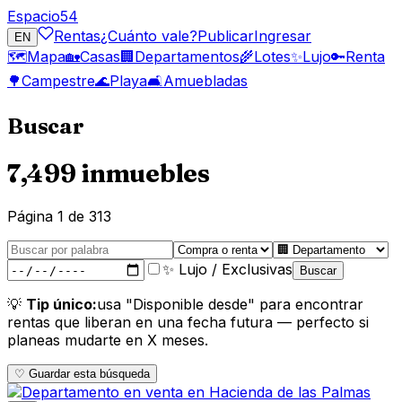
Espacio
54
Rentas
¿Cuánto vale?
Publicar
Ingresar
EN
🗺️
Mapa
🏡
Casas
🏢
Departamentos
🌾
Lotes
✨
Lujo
🔑
Renta
🌳
Campestre
🌊
Playa
🛋️
Amuebladas
Buscar
7,499 inmuebles
Página
1
de
313
✨ Lujo / Exclusivas
Buscar
💡
Tip único:
usa "Disponible desde" para encontrar
rentas que liberan en una fecha futura — perfecto si
planeas mudarte en X meses.
♡ Guardar esta búsqueda