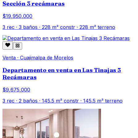
Sección 3 recámaras
$19,950,000
3
rec ·
3
baños ·
228
m² constr
· 228 m² terreno
Venta
·
Cuajimalpa de Morelos
Departamento en venta en Las Tinajas 3
Recámaras
$9,675,000
3
rec ·
2
baños ·
145.5
m² constr
· 145.5 m² terreno