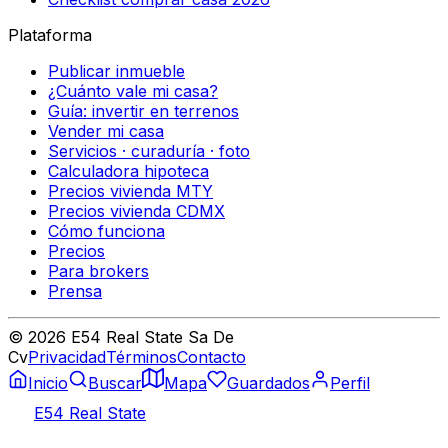
Plataforma
Publicar inmueble
¿Cuánto vale mi casa?
Guía: invertir en terrenos
Vender mi casa
Servicios · curaduría · foto
Calculadora hipoteca
Precios vivienda MTY
Precios vivienda CDMX
Cómo funciona
Precios
Para brokers
Prensa
©
2026
E54 Real State Sa De
Cv
Privacidad
Términos
Contacto
Inicio
Buscar
Mapa
Guardados
Perfil
E54 Real State