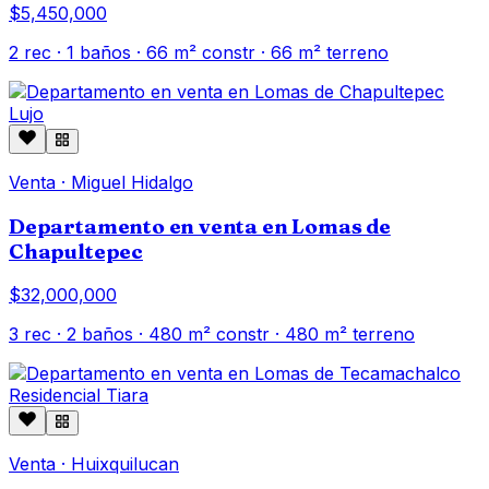
$5,450,000
2
rec ·
1
baños ·
66
m² constr
· 66 m² terreno
Lujo
Venta
·
Miguel Hidalgo
Departamento en venta en Lomas de
Chapultepec
$32,000,000
3
rec ·
2
baños ·
480
m² constr
· 480 m² terreno
Venta
·
Huixquilucan