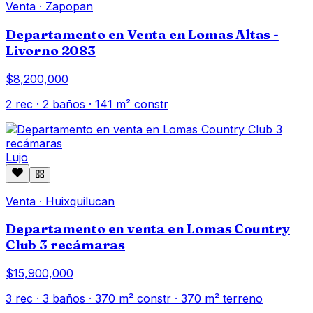
Venta
·
Zapopan
Departamento en Venta en Lomas Altas -
Livorno 2083
$8,200,000
2
rec ·
2
baños ·
141
m² constr
Lujo
Venta
·
Huixquilucan
Departamento en venta en Lomas Country
Club 3 recámaras
$15,900,000
3
rec ·
3
baños ·
370
m² constr
· 370 m² terreno