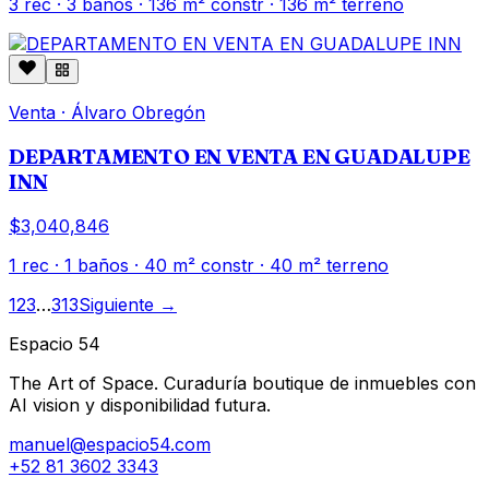
3
rec ·
3
baños ·
136
m² constr
· 136 m² terreno
Venta
·
Álvaro Obregón
DEPARTAMENTO EN VENTA EN GUADALUPE
INN
$3,040,846
1
rec ·
1
baños ·
40
m² constr
· 40 m² terreno
1
2
3
…
313
Siguiente →
Espacio 54
The Art of Space. Curaduría boutique de inmuebles con
AI vision y disponibilidad futura.
manuel@espacio54.com
+52 81 3602 3343