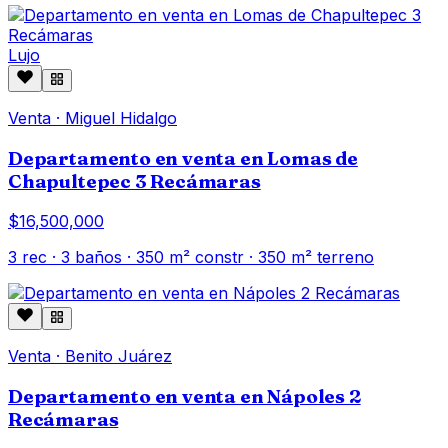
Lujo
Venta
·
Miguel Hidalgo
Departamento en venta en Lomas de
Chapultepec 3 Recámaras
$16,500,000
3
rec ·
3
baños ·
350
m² constr
· 350 m² terreno
Venta
·
Benito Juárez
Departamento en venta en Nápoles 2
Recámaras